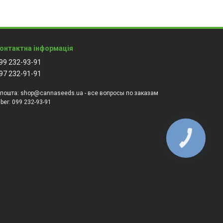
онтактна інформація
99 232-93-91
97 232-91-91
-пошта:
shop@cannaseeds.ua - все вопросы по заказам
iber:
099 232-93-91
КНОПКА
ЗВ'ЯЗКУ