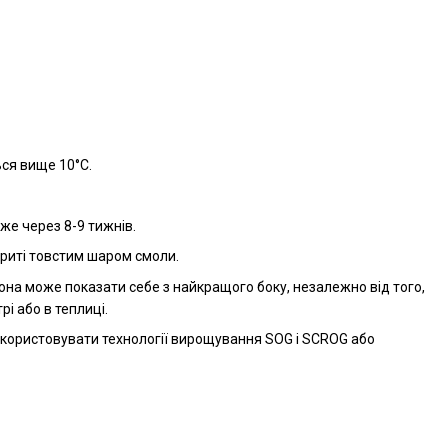
ся вище 10°C.
вже через 8-9 тижнів.
вкриті товстим шаром смоли.
она може показати себе з найкращого боку, незалежно від того,
рі або в теплиці.
користовувати технології вирощування SOG і SCROG або