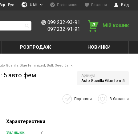
UAH
Укр
Рус
Порівняння
Бажання
Вхід
099 232-93-91
0
Мій кошик
097 232-91-91
РОЗПРОДАЖ
НОВИНКИ
uto Guerilla Glue feminized, Bulk Seed Bank
 : 5 авто фем
Артикул
Auto Guerilla Glue fem-5
Порівняти
В бажання
Характеристики
Залишок
7