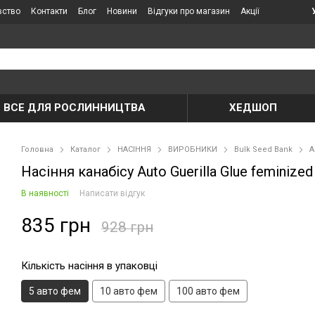
вство
Контакти
Блог
Новини
Відгуки про магазин
Акції
ВСЕ ДЛЯ РОСЛИННИЦТВА
ХЕДШОП
Головна
Каталог
НАСІННЯ
ВИРОБНИКИ
Bulk Seed Bank
A
Насіння канабісу Auto Guerilla Glue feminized
В наявності
Написати відгук
835 грн
928 грн
Кількість насіння в упаковці
5 авто фем
10 авто фем
100 авто фем