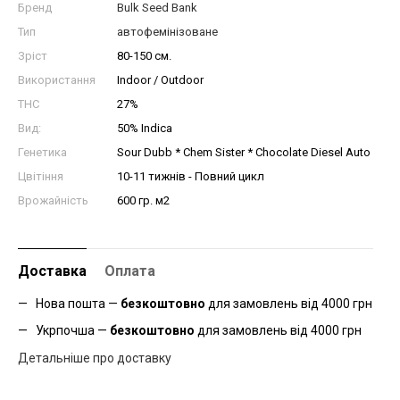
Бренд
Bulk Seed Bank
Тип
автофемінізоване
Зріст
80-150 см.
Використання
Indoor / Outdoor
THC
27%
Вид:
50% Indica
Генетика
Sour Dubb * Chem Sister * Chocolate Diesel Auto
Цвітіння
10-11 тижнів - Повний цикл
Врожайність
600 гр. м2
Доставка
Оплата
Нова пошта —
безкоштовно
для замовлень від 4000 грн
Укрпочша —
безкоштовно
для замовлень від 4000 грн
Детальніше про доставку