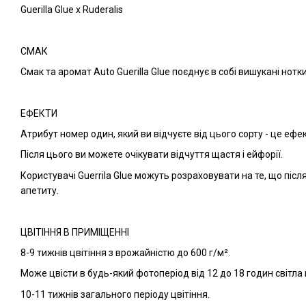
Guerilla Glue x Ruderalis
СМАК
Смак та аромат Auto Guerilla Glue поєднує в собі вишукані нотк
ЕФЕКТИ
Атрибут номер один, який ви відчуєте від цього сорту - це еф
Після цього ви можете очікувати відчуття щастя і ейфорії.
Користувачі Guerrila Glue можуть розраховувати на те, що піс
апетиту.
ЦВІТІННЯ В ПРИМІЩЕННІ
8-9 тижнів цвітіння з врожайністю до 600 г/м².
Може цвісти в будь-який фотоперіод від 12 до 18 годин світла 
10-11 тижнів загального періоду цвітіння.