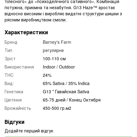
тілесного» до «психоделічного сативного». Комбінація
потужна, приємна та незабутня. G13 Haze™ зростає
відносно високим і виробляє видатні структури шишки з
рясним виробництвом смоли.
Характеристики
Бренд
Barney's Farm
Тип
регулярне
Зріст
100-110 см
Використання
Indoor / Outdoor
THC
24%
Вид:
65% Sativa / 35% Indica
Генетика
G13 * Гавайская Sativa
Цвітіння
65-75 дней / Конец Октября
Врожайність
450-500 гр.м2
Відгуки
Додайте перший відгук