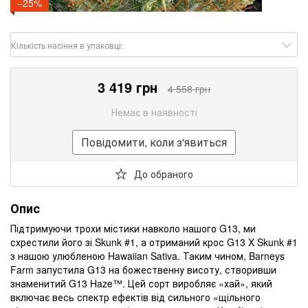
−25%
Кількість насіння в упаковці:
3 419 грн
4 558 грн
Немає в наявності
Повідомити, коли з'явиться
До обраного
Опис
Підтримуючи трохи містики навколо нашого G13, ми
схрестили його зі Skunk #1, а отриманий крос G13 X Skunk #1
з нашою улюбленою Hawaiian Sativa. Таким чином, Barneys
Farm запустила G13 на божественну висоту, створивши
знаменитий G13 Haze™. Цей сорт виробляє «хай», який
включає весь спектр ефектів від сильного «щільного