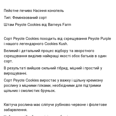
Пейотне печиво Насіння конопель
Тип: Фемінізований сорт
Штам Peyote Cookies від Barneys Farm
Сорт Peyote Cookies походить від схрещування Peyote Purple
і нашого легендарного Cookies Kush.
Великий і детальний процес відбору та зворотного
схрещування виділив найкращі якості обох батьків в один
сорт.
В результаті вийшов сильний гібрид, міцний і простий у
вирощуванні.
Сорт Peyote Cookies виростає у важку і щільну кремезну
рослину з міцними гілками, необхідними для підтримки
щільних і смолистих бруньок.
Квітуча рослина має сліпуче рубіново-червоне і фіолетове
забарвлення.