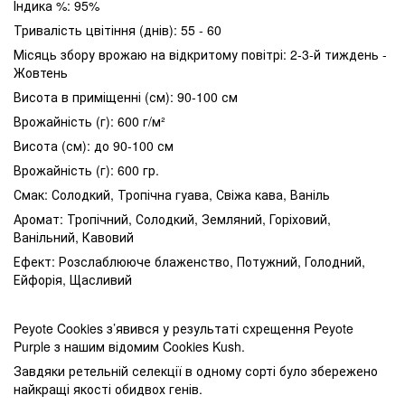
Індика %: 95%
Тривалість цвітіння (днів): 55 - 60
Місяць збору врожаю на відкритому повітрі: 2-3-й тиждень -
Жовтень
Висота в приміщенні (см): 90-100 см
Врожайність (г): 600 г/м²
Висота (см): до 90-100 см
Врожайність (г): 600 гр.
Смак: Солодкий, Тропічна гуава, Свіжа кава, Ваніль
Аромат: Тропічний, Солодкий, Земляний, Горіховий,
Ванільний, Кавовий
Ефект: Розслаблююче блаженство, Потужний, Голодний,
Ейфорія, Щасливий
Peyote Cookies з’явився у результаті схрещення Peyote
Purple з нашим відомим Cookies Kush.
Завдяки ретельній селекції в одному сорті було збережено
найкращі якості обидвох генів.