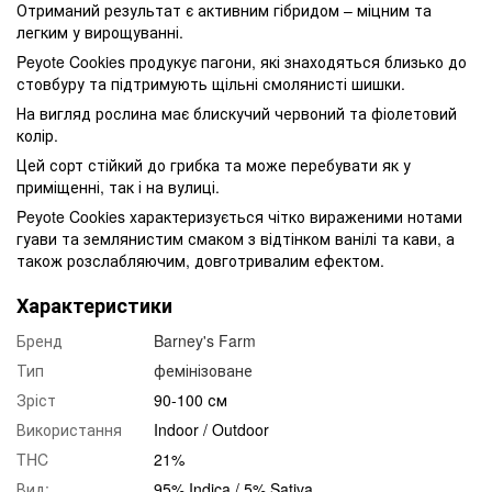
Отриманий результат є активним гібридом – міцним та
легким у вирощуванні.
Peyote Cookies продукує пагони, які знаходяться близько до
стовбуру та підтримують щільні смолянисті шишки.
На вигляд рослина має блискучий червоний та фіолетовий
колір.
Цей сорт стійкий до грибка та може перебувати як у
приміщенні, так і на вулиці.
Peyote Cookies характеризується чітко вираженими нотами
гуави та землянистим смаком з відтінком ванілі та кави, а
також розслабляючим, довготривалим ефектом.
Характеристики
Бренд
Barney's Farm
Тип
фемінізоване
Зріст
90-100 см
Використання
Indoor / Outdoor
THC
21%
Вид:
95% Indica / 5% Sativa