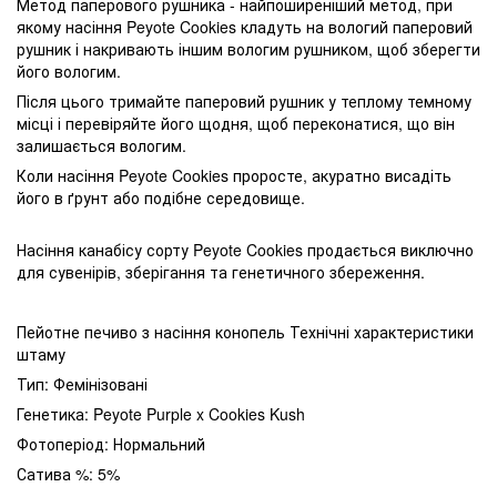
Метод паперового рушника - найпоширеніший метод, при
якому насіння Peyote Cookies кладуть на вологий паперовий
рушник і накривають іншим вологим рушником, щоб зберегти
його вологим.
Після цього тримайте паперовий рушник у теплому темному
місці і перевіряйте його щодня, щоб переконатися, що він
залишається вологим.
Коли насіння Peyote Cookies проросте, акуратно висадіть
його в ґрунт або подібне середовище.
Насіння канабісу сорту Peyote Cookies продається виключно
для сувенірів, зберігання та генетичного збереження.
Пейотне печиво з насіння конопель Технічні характеристики
штаму
Тип: Фемінізовані
Генетика: Peyote Purple x Cookies Kush
Фотоперіод: Нормальний
Сатива %: 5%