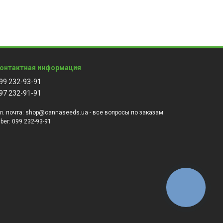
онтактная информация
99 232-93-91
97 232-91-91
л. почта:
shop@cannaseeds.ua - все вопросы по заказам
iber:
099 232-93-91
КНОПКА
ЗВ'ЯЗКУ