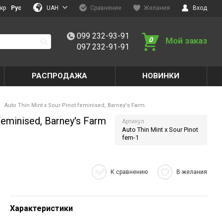
UAH
кр
Рус
Сравнение
Желания
Вход
099 232-93-91
0
Мой заказ
097 232-91-91
РАСПРОДАЖА
НОВИНКИ
Auto Thin Mint x Sour Pinot feminised, Barney's Farm
eminised, Barney's Farm
Артикул
Auto Thin Mint x Sour Pinot
fem-1
К сравнению
В желания
Характеристики