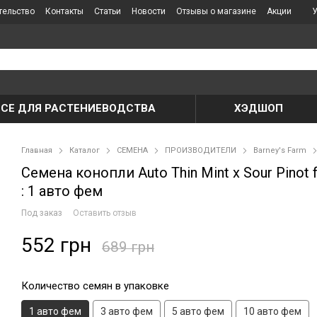
тельство
Контакты
Статьи
Новости
Отзывы о магазине
Акции
У
ВСЕ ДЛЯ РАСТЕНИЕВОДСТВА
ХЭДШОП
Главная
Каталог
СЕМЕНА
ПРОИЗВОДИТЕЛИ
Barney's Farm
Семена конопли Auto Thin Mint x Sour Pinot f
: 1 авто фем
Под заказ
Оставить отзыв
552 грн
689 грн
Количество семян в упаковке
1 авто фем
3 авто фем
5 авто фем
10 авто фем