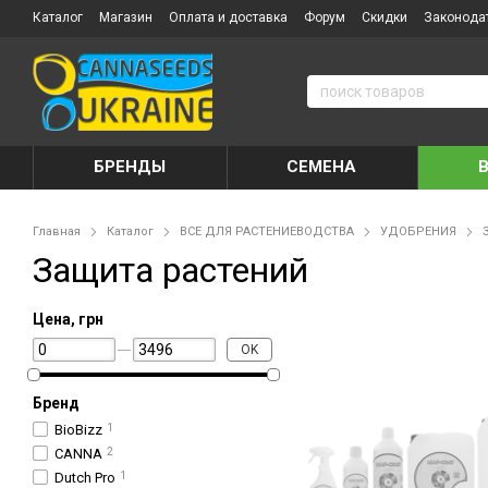
Каталог
Магазин
Оплата и доставка
Форум
Скидки
Законода
БРЕНДЫ
СЕМЕНА
Главная
Каталог
ВСЕ ДЛЯ РАСТЕНИЕВОДСТВА
УДОБРЕНИЯ
Защита растений
Цена, грн
OK
Бренд
BioBizz
1
CANNA
2
Dutch Pro
1