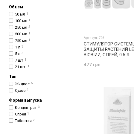
Объем
50 мл
1
100 мл
1
250 мл
2
500 мл
1
Артикул: 796
750 мл
1
СТИМУЛЯТОР СИСТЕМ
1 л
3
ЗАЩИТЫ РАСТЕНИЙ LE
5 л
3
BIOBIZZ, СПРЕЙ, 0.5 Л
7 шт
1
477 грн
21 шт.
1
Тип
Жидкое
6
Сухое
2
Форма выпуска
Концентрат
3
Спрей
1
Таблетки
2