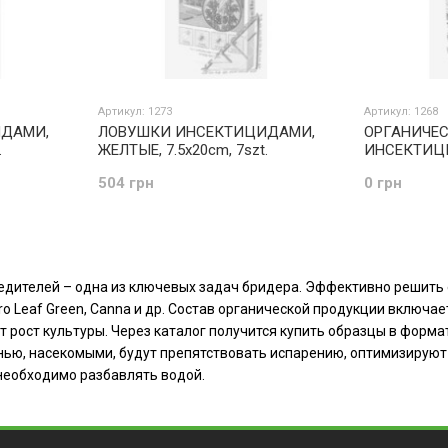
Артикул: 1273
Артикул: 1268
ДАМИ,
ЛОВУШКИ ИНСЕКТИЦИДАМИ,
ОРГАНИЧЕ
.
ЖЕЛТЫЕ, 7.5x20cm, 7szt.
ИНСЕКТИЦИ
504 грн
0 грн
едителей – одна из ключевых задач бридера. Эффективно решить 
 Pro Leaf Green, Canna и др. Состав органической продукции вклю
рост культуры. Через каталог получится купить образцы в формат
енью, насекомыми, будут препятствовать испарению, оптимизируют
 необходимо разбавлять водой.