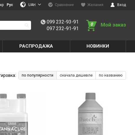
UAH
кр
Рус
Сравнение
Желания
Вход
099 232-93-91
0
Мой заказ
097 232-91-91
РАСПРОДАЖА
НОВИНКИ
тировка:
по популярности
сначала дешевле
по названию