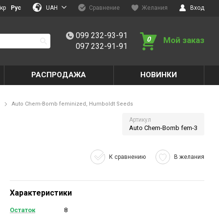
UAH
кр
Рус
Сравнение
Желания
Вход
099 232-93-91
0
Мой заказ
097 232-91-91
РАСПРОДАЖА
НОВИНКИ
Auto Chem-Bomb feminized, Humboldt Seeds
Артикул
Auto Chem-Bomb fem-3
К сравнению
В желания
Характеристики
Остаток
8