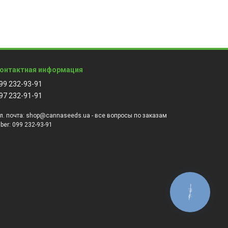
онтактная информация
99 232-93-91
97 232-91-91
л. почта:
shop@cannaseeds.ua - все вопросы по заказам
iber:
099 232-93-91
КНОПКА
ЗВ'ЯЗКУ