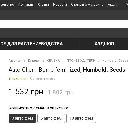
тельство
Контакты
Статьи
Новости
Отзывы о магазине
Акции
У
ВСЕ ДЛЯ РАСТЕНИЕВОДСТВА
ХЭДШОП
Главная
Каталог
СЕМЕНА
ПРОИЗВОДИТЕЛИ
Humboldt Seeds
Auto Chem-Bomb feminized, Humboldt Seeds
В наличии
Оставить отзыв
1 532 грн
1 802 грн
Количество семян в упаковке
3 авто фем
5 авто фем
10 авто фем