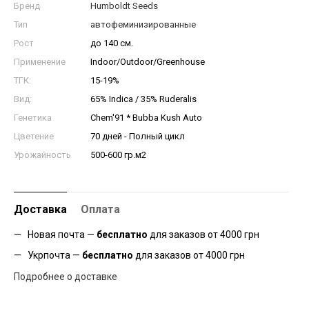
Бренд
Humboldt Seeds
Тип
автофеминизированные
Рост
до 140 см.
Применение
Indoor/Outdoor/Greenhouse
ТГК:
15-19%
Вид:
65% Indica / 35% Ruderalis
Генетика
Chem'91 * Bubba Kush Auto
Цветение
70 дней - Полный цикл
Урожайность
500-600 гр.м2
Доставка
Оплата
Новая почта —
бесплатно
для заказов от 4000 грн
Укрпочта —
бесплатно
для заказов от 4000 грн
Подробнее о доставке