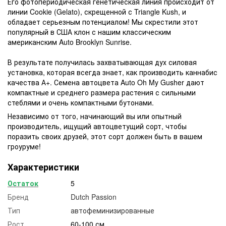
Его фотопериодическая генетическая линия происходит от
линии Cookie (Gelato), скрещенной с Triangle Kush, и
обладает серьезным потенциалом! Мы скрестили этот
популярный в США клон с нашим классическим
американским Auto Brooklyn Sunrise.
В результате получилась захватывающая дух силовая
установка, которая всегда знает, как производить каннабис
качества А+. Семена автоцвета Auto Oh My Gusher дают
компактные и среднего размера растения с сильными
стеблями и очень компактными бутонами.
Независимо от того, начинающий вы или опытный
производитель, ищущий автоцветущий сорт, чтобы
поразить своих друзей, этот сорт должен быть в вашем
гроуруме!
Характеристики
Остаток
5
Бренд
Dutch Passion
Тип
автофеминизированные
Рост
60-100 см