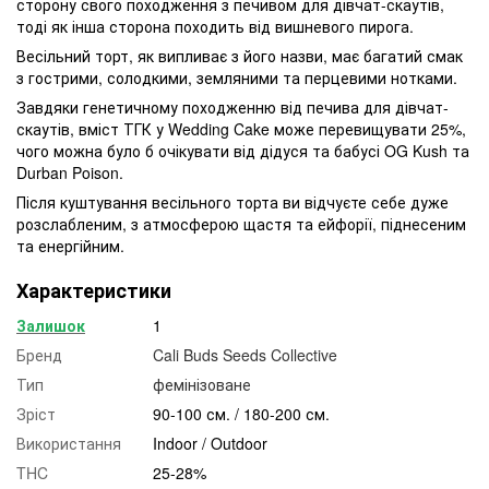
сторону свого походження з печивом для дівчат-скаутів,
тоді як інша сторона походить від вишневого пирога.
Весільний торт, як випливає з його назви, має багатий смак
з гострими, солодкими, земляними та перцевими нотками.
Завдяки генетичному походженню від печива для дівчат-
скаутів, вміст ТГК у Wedding Cake може перевищувати 25%,
чого можна було б очікувати від дідуся та бабусі OG Kush та
Durban Poison.
Після куштування весільного торта ви відчуєте себе дуже
розслабленим, з атмосферою щастя та ейфорії, піднесеним
та енергійним.
Характеристики
Залишок
1
Бренд
Cali Buds Seeds Collective
Тип
фемінізоване
Зріст
90-100 см. / 180-200 см.
Використання
Indoor / Outdoor
THC
25-28%